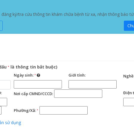
ăng ký/tra cứu thông tin khám chữa bệnh từ xa, nhận thông báo tức t
Ch
 dấu
là thông tin bắt buộc)
*
Ngày sinh:
*
Giới tính:
Nghề 
:
Điện 
Nơi cấp CMND/CCCD:
Phường/Xã:
*
ản sử dụng