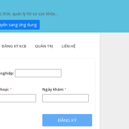
hời, quản lý hồ sơ sức khỏe...
uyển sang ứng dụng
ĐĂNG KÝ KCB
QUẢN TRỊ
LIÊN HỆ
nghiệp:
thoại:
*
Ngày khám:
*
ĐĂNG KÝ