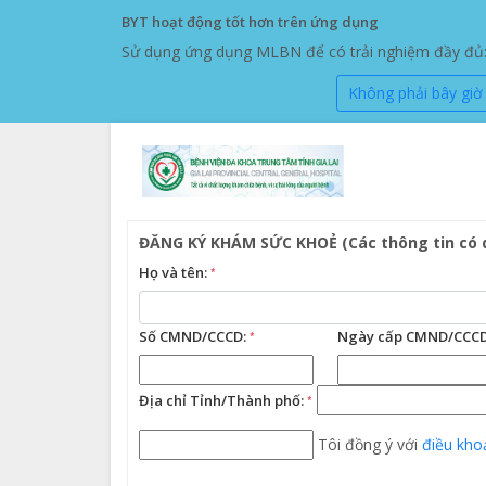
BYT hoạt động tốt hơn trên ứng dụng
Sử dụng ứng dụng MLBN để có trải nghiệm đầy đủ: đ
Không phải bây giờ
ĐĂNG KÝ KHÁM SỨC KHOẺ (Các thông tin có
Họ và tên:
*
Số CMND/CCCD:
*
Ngày cấp CMND/CCCD
Địa chỉ Tỉnh/Thành phố:
*
Tôi đồng ý với
điều kho